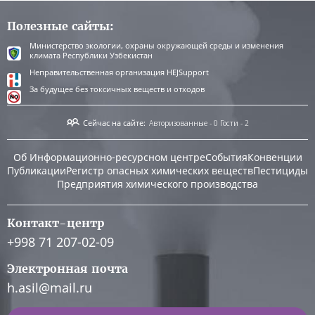
Полезные сайты:
Министерство экологии, охраны окружающей среды и изменения
климата Республики Узбекистан
Неправительственная организация HEJSupport
За будущее без токсичных веществ и отходов
Сейчас на сайте:
Авторизованные - 0
Гости - 2
Об Информационно-ресурсном центре
События
Конвенции
Публикации
Регистр опасных химических веществ
Пестициды
Предприятия химического производства
Контакт-центр
+998 71 207-02-09
Электронная почта
h.asil@mail.ru